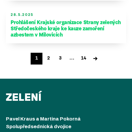
28.5.2025
Prohlášení Krajské organizace Strany zelených
Středočeského kraje ke kauze zamoření
azbestem v Milovicích
Stránkování
→
1
2
3
…
14
příspěvků
ZELENÍ
Pavel Kraus a Martina Pokorná
Spolupředsednická dvojice