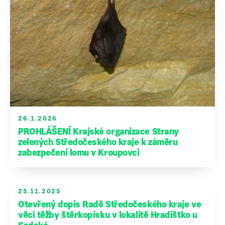
26.1.2026
PROHLÁŠENÍ Krajské organizace Strany
zelených Středočeského kraje k záměru
zabezpečení lomu v Kroupovci
25.11.2025
Otevřený dopis Radě Středočeského kraje ve
věci těžby štěrkopísku v lokalitě Hradištko u