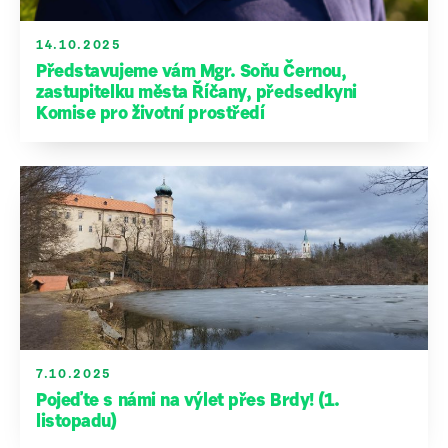
14.10.2025
Představujeme vám Mgr. Soňu Černou,
zastupitelku města Říčany, předsedkyni
Komise pro životní prostředí
7.10.2025
Pojeďte s námi na výlet přes Brdy! (1.
listopadu)