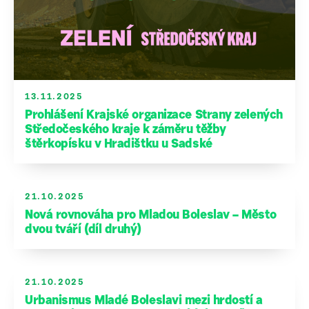
13.11.2025
Prohlášení Krajské organizace Strany zelených
Středočeského kraje k záměru těžby
štěrkopísku v Hradištku u Sadské
21.10.2025
Nová rovnováha pro Mladou Boleslav – Město
dvou tváří (díl druhý)
21.10.2025
Urbanismus Mladé Boleslavi mezi hrdostí a