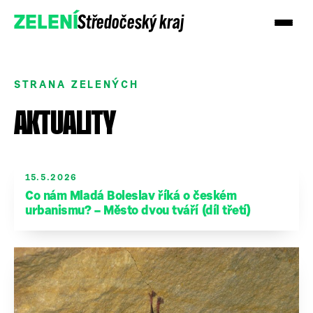
Středočeský kraj
ZELENÍ
STRANA ZELENÝCH
AKTUALITY
15.5.2026
Co nám Mladá Boleslav říká o českém
urbanismu? – Město dvou tváří (díl třetí)
Přidejte se
Podpořte nás