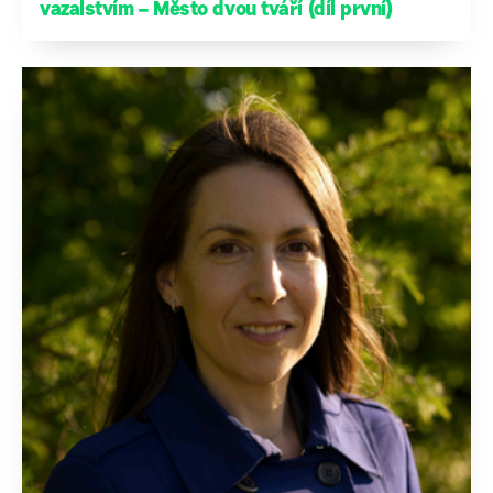
vazalstvím – Město dvou tváří (díl první)