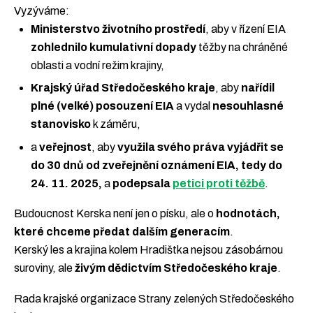
Vyzýváme:
Ministerstvo životního prostředí
, aby v řízení EIA
zohlednilo kumulativní dopady
těžby na chráněné
oblasti a vodní režim krajiny,
Krajský úřad Středočeského kraje
, aby
nařídil
plné (velké) posouzení EIA
a vydal
nesouhlasné
stanovisko
k záměru,
a
veřejnost
, aby
využila svého práva vyjádřit se
do 30 dnů od zveřejnění oznámení EIA, tedy do
24. 11. 2025,
a
podepsala
petici proti těžbě
.
Budoucnost Kerska není jen o písku, ale o
hodnotách,
které chceme předat dalším generacím
.
Kerský les a krajina kolem Hradištka nejsou zásobárnou
suroviny, ale
živým dědictvím Středočeského kraje
.
Rada krajské organizace Strany zelených Středočeského