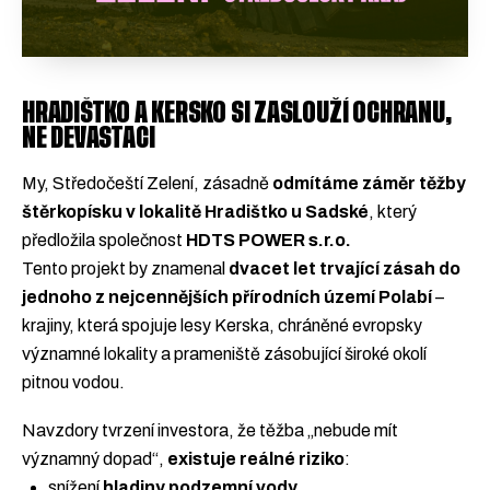
HRADIŠTKO A KERSKO SI ZASLOUŽÍ OCHRANU,
NE DEVASTACI
My, Středočeští Zelení, zásadně
odmítáme záměr těžby
štěrkopísku v lokalitě Hradištko u Sadské
, který
předložila společnost
HDTS POWER s.r.o.
Tento projekt by znamenal
dvacet let trvající zásah do
jednoho z nejcennějších přírodních území Polabí
–
krajiny, která spojuje lesy Kerska, chráněné evropsky
významné lokality a prameniště zásobující široké okolí
pitnou vodou.
Navzdory tvrzení investora, že těžba „nebude mít
významný dopad“,
existuje reálné riziko
:
snížení
hladiny podzemní vody
,