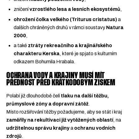
zničení
vzrostlého lesa a lesních ekosystémů
,
ohrožení čolka velkého (Triturus cristatus)
a
dalších chráněných druhů v rámci soustavy
Natura
2000
,
a také
ztráty rekreačního a krajinářského
charakteru Kerska
, které je spjato s kulturním
odkazem Bohumila Hrabala.
OCHRANA VODY A KRAJINY MUSÍ MÍT
PŘEDNOST PŘED KRÁTKODOBÝM ZISKEM
Polabí již dlouhodobě čelí
tlaku na další těžbu,
průmyslové zóny a dopravní zátěž
.
Místo rozšiřování těžby požadujeme, aby se stát i kraj
zaměřily na rekultivaci již vytěžených oblastí
, na
udržitelnou správu krajiny
a
ochranu vodních
zdrojů
.