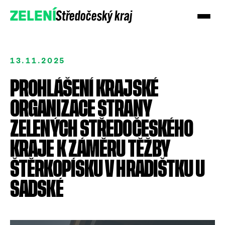
Středočeský kraj
ZELENÍ
13.11.2025
PROHLÁŠENÍ KRAJSKÉ
ORGANIZACE STRANY
ZELENÝCH STŘEDOČESKÉHO
KRAJE K ZÁMĚRU TĚŽBY
ŠTĚRKOPÍSKU V HRADIŠTKU U
SADSKÉ
Přidejte se
Podpořte nás