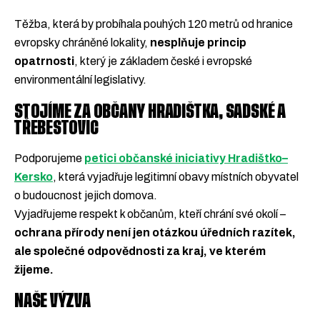
Těžba, která by probíhala pouhých 120 metrů od hranice
evropsky chráněné lokality,
nesplňuje princip
opatrnosti
, který je základem české i evropské
environmentální legislativy.
STOJÍME ZA OBČANY HRADIŠTKA, SADSKÉ A
TŘEBESTOVIC
Podporujeme
petici občanské iniciativy Hradištko–
Kersko
, která vyjadřuje legitimní obavy místních obyvatel
o budoucnost jejich domova.
Vyjadřujeme respekt k občanům, kteří chrání své okolí –
ochrana přírody není jen otázkou úředních razítek,
ale společné odpovědnosti za kraj, ve kterém
žijeme.
NAŠE VÝZVA